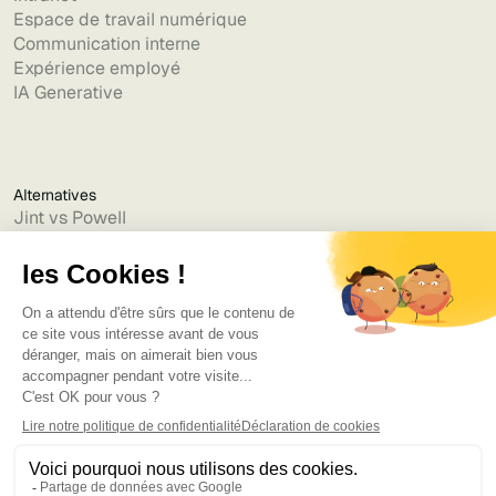
Espace de travail numérique
Communication interne
Expérience employé
IA Generative
Alternatives
Jint vs Powell
Jint vs Lumapps
Jint vs Jamespot
Jint vs Jalios
Jint vs Intranet.ai
Jint vs Akumina
Jint vs Interact
Jint vs Intranet Inside
Jint vs Staffbase
Jint vs Simpplr