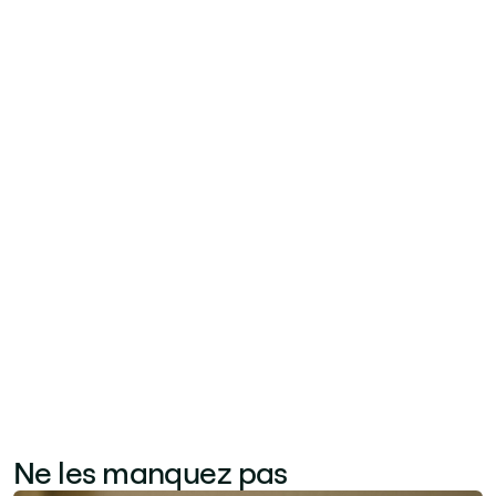
Automate déclenchés par des événements
documentaires, SharePoint Syntex (désormais
Premium) pour la classification automatique du
contenu, et les sites hub pour connecter des
collections de sites sous une navigation et une
recherche unifiées. Le look book SharePoint
propose des modèles prêts à l'emploi pour les
intranets départementaux, sites de projet et
hubs de communication qui réduisent
considérablement le temps de construction.
Ces fonctionnalités élargissent
considérablement le possible sans aucun
développement personnalisé.
Ne les manquez pas