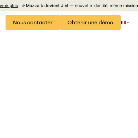
avoir plus
🎉
Mozzaik devient Jint —
nouvelle identité, même mission
Nous contacter
Obtenir une démo