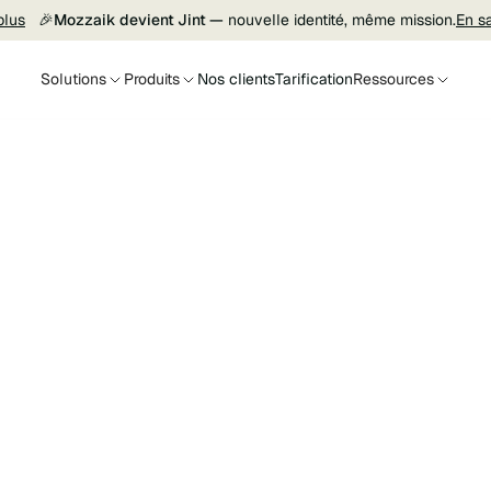
plus
🎉
Mozzaik devient Jint —
nouvelle identité, même mission.
En s
Solutions
Produits
Nos clients
Tarification
Ressources
Jint
89783711800016