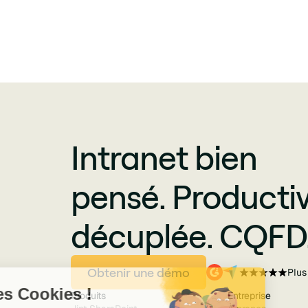
Intranet bien
pensé. Productiv
décuplée. CQFD
Obtenir une démo
Plus
Produits
Entreprise