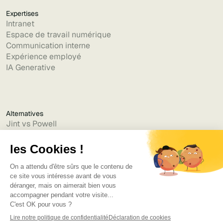
Expertises
Intranet
Espace de travail numérique
Communication interne
Expérience employé
IA Generative
Alternatives
Jint vs Powell
Jint vs Lumapps
Jint vs Jamespot
Jint vs Jalios
Jint vs Intranet.ai
Jint vs Akumina
Jint vs Interact
Jint vs Intranet Inside
Jint vs Staffbase
Jint vs Simpplr