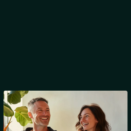
Fluidifiez la communication
interne
Optimisez l'accès à
l'information
Booster la collaboration
Obtenir mon devis