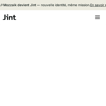
🎉
Mozzaik devient Jint —
nouvelle identité, même mission.
En savoir 
1 à 1 000 employés
Grandes organisations