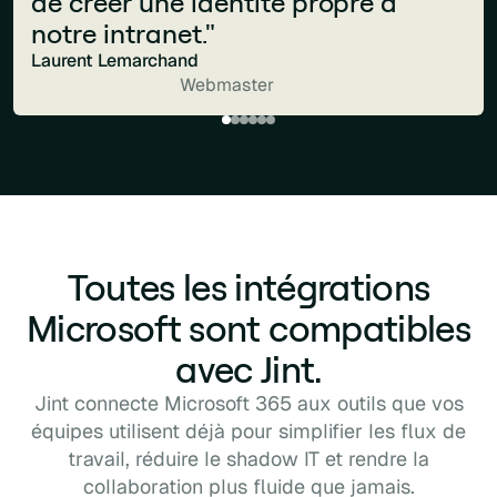
de créer une identité propre à
nouvelles solutions en cours de
expérience fluide et agréable.Nous
Head of Group Digital & Media
notre intranet."
création."
avons un suivi personnalisé avec
Laurent Lemarchand
un interlocuteur dédié. L’équipe est
Sophie Martin
Webmaster
Digital Communication Manager
réactive, à l’écoute et trouve
toujours des solutions rapidement.
C’est une solution efficace, simple
et très bien accompagnée que je
recommande sans hésiter."
Camille Ziegler
Marketing & Communication Manager
Toutes les intégrations
Microsoft sont compatibles
avec Jint.
Jint connecte Microsoft 365 aux outils que vos
équipes utilisent déjà pour simplifier les flux de
travail, réduire le shadow IT et rendre la
collaboration plus fluide que jamais.