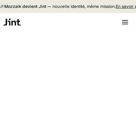
🎉
Mozzaik devient Jint —
nouvelle identité, même mission.
En savoir 
Jint SharePoint
Obtenir une démo