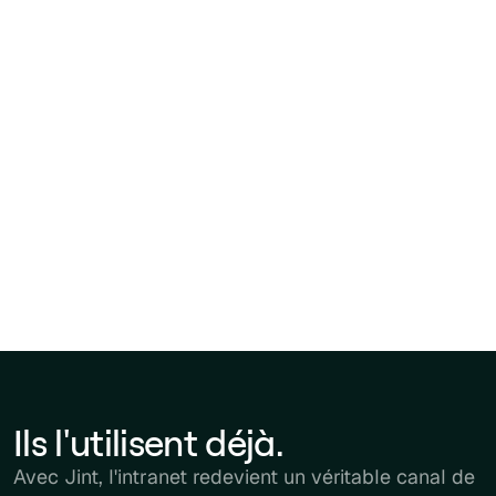
Aucune donnée à risque. Zéro faille. 100 %
Microsoft.
Jint prolonge SharePoint et s’intègre
nativement, sans jamais sortir de votre
environnement M365. Sécurité, conformité et
simplicité garanties : vos contenus restent
hébergés, et votre équipe peut se concentrer
sur l’essentiel.
Obtenir une démo
Ils l'utilisent déjà.
Avec Jint, l'intranet redevient un véritable canal de