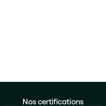
« Un beau partenariat qui se construit
dans le temps, et un très bon suivi par
Ninon qui nous accompagne et supporte
dans les évolutions de notre intranet. Nos
besoins/suggestions sont remontés
directement tous les mois auprès de Ninon.
»
Laura Lesourd
Responsable marque employeur et communication
interne
Nos certifications