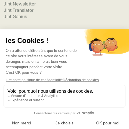
Jint Newsletter
Jint Translator
Jint Genius
Entreprise
À propos
Carrières
Contactez-nous
Politique de cookie
Mentions légales
Politique de confidentialité
Charte informatique des partenaires
Conditions d'utilisation
Conditons d'abonnement - Jint Teams
Conditions d'abonnement - Jint SharePoint
Déclaration d'accessibilité