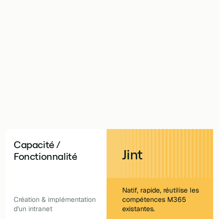
well s'appuient tous deux sur Microsoft 365. Mais ils s
es fondamentalement différentes. Cherchez-vous une s
tre investissement Microsoft existant, ou une qui ajout
r-dessus ? Jint est conçu pour donner à votre équipe
et une autonomie complets dès le premier jour.
Capacité /
Jint
Fonctionnalité
Natif, rapide, réutilise les
Création & implémentation
compétences M365
d'un intranet
existantes.