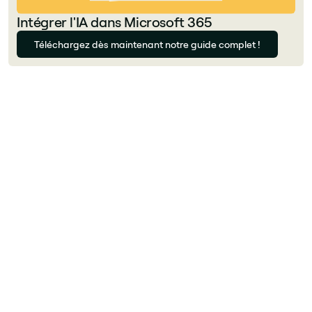
Intégrer l'IA dans Microsoft 365
Téléchargez dès maintenant notre guide complet !
Auteur
Florian Bouron
Qu'est-ce que Powell (Powell Software) ?
Powell est une plateforme d'intranet et de
digital workplace basée sur Microsoft 365.