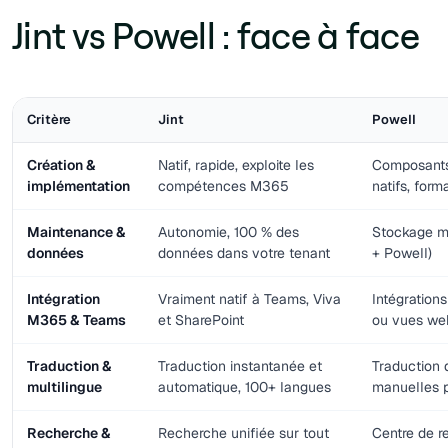
Jint vs Powell : face à face
Critère
Jint
Powell
Création &
Natif, rapide, exploite les
Composants
implémentation
compétences M365
natifs, form
Maintenance &
Autonomie, 100 % des
Stockage m
données
données dans votre tenant
+ Powell)
Intégration
Vraiment natif à Teams, Viva
Intégration
M365 & Teams
et SharePoint
ou vues we
Traduction &
Traduction instantanée et
Traduction 
multilingue
automatique, 100+ langues
manuelles p
Recherche &
Recherche unifiée sur tout
Centre de r