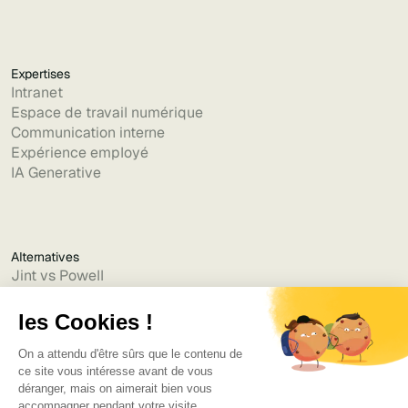
Expertises
Intranet
Espace de travail numérique
Communication interne
Expérience employé
IA Generative
Alternatives
Jint vs Powell
Jint vs Lumapps
Jint vs Jamespot
Jint vs Jalios
Jint vs Intranet.ai
Jint vs Akumina
Jint vs Interact