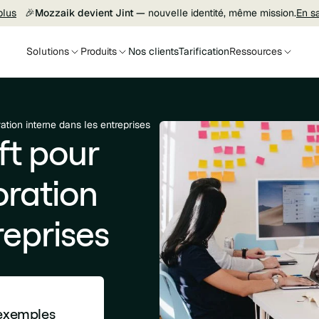
plus
🎉
Mozzaik devient Jint —
nouvelle identité, même mission.
En s
Solutions
Produits
Nos clients
Tarification
Ressources
ation interne dans les entreprises
ft pour
oration
reprises
 exemples