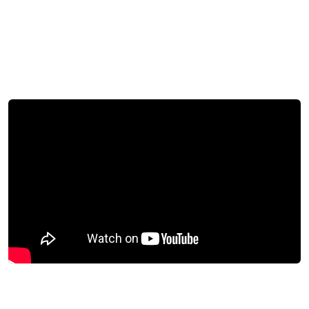
autour d'une culture commune, centralisant
l'accès aux ressources et aux actualités pour
tous les collaborateurs.
Industrie
Site web
Énergie & Services
groupe-ceme.com
Télécharger la success story
Temps