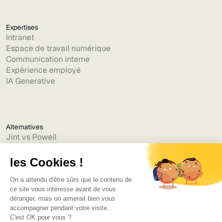
Expertises
Intranet
Espace de travail numérique
Communication interne
Expérience employé
IA Generative
Alternatives
Jint vs Powell
Jint vs Lumapps
Jint vs Jamespot
Jint vs Jalios
Jint vs Intranet.ai
Jint vs Akumina
Jint vs Interact
Jint vs Intranet Inside