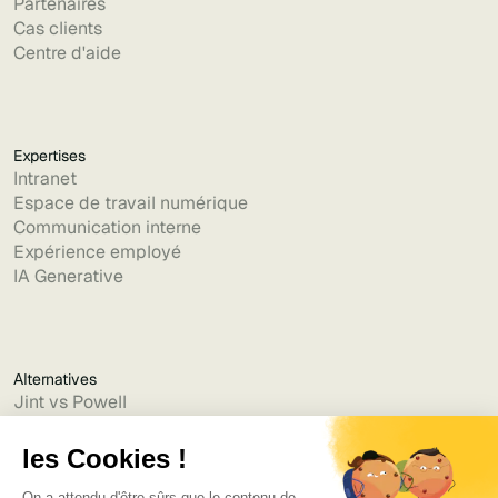
Partenaires
Cas clients
Centre d'aide
Expertises
Intranet
Espace de travail numérique
Communication interne
Expérience employé
IA Generative
Alternatives
Jint vs Powell
Jint vs Lumapps
Jint vs Jamespot
Jint vs Jalios