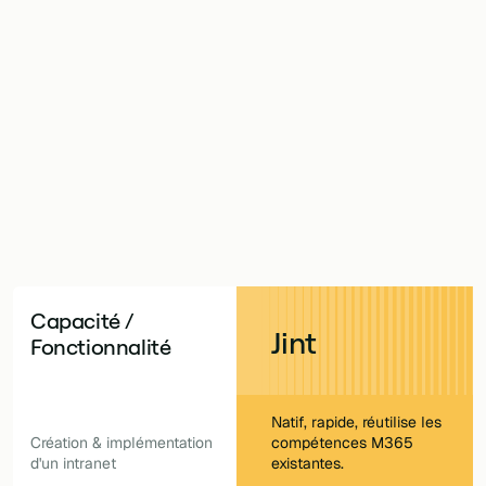
well s'appuient tous deux sur Microsoft 365. Mais ils s
es fondamentalement différentes. Cherchez-vous une s
re investissement Microsoft existant, ou une qui ajout
r-dessus ? Jint est conçu pour donner à votre équipe
et une autonomie complets dès le premier jour.
Capacité /
Jint
Fonctionnalité
Natif, rapide, réutilise les
Création & implémentation
compétences M365
d'un intranet
existantes.