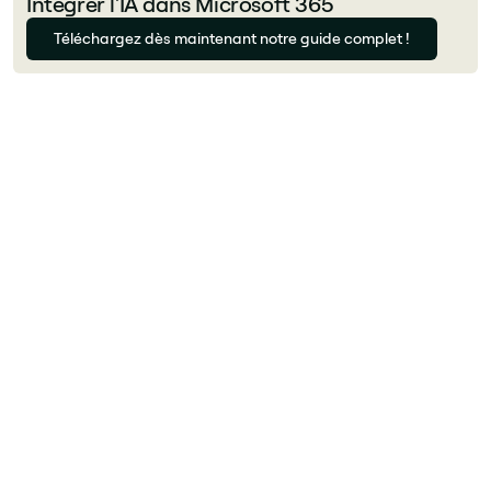
Intégrer l'IA dans Microsoft 365
Téléchargez dès maintenant notre guide complet !
Auteur
Florian Bouron
Qu'est-ce que Powell (Powell Software) ?
Powell est une plateforme d'intranet et de
digital workplace basée sur Microsoft 365.
Comme Jint, elle s'appuie sur M365, mais elle