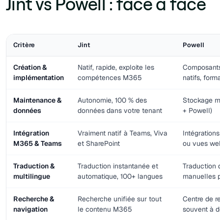
Jint vs Powell : face à face
Critère
Jint
Powell
Création &
Natif, rapide, exploite les
Composants
implémentation
compétences M365
natifs, form
Maintenance &
Autonomie, 100 % des
Stockage m
données
données dans votre tenant
+ Powell)
Intégration
Vraiment natif à Teams, Viva
Intégration
M365 & Teams
et SharePoint
ou vues we
Traduction &
Traduction instantanée et
Traduction 
multilingue
automatique, 100+ langues
manuelles p
Recherche &
Recherche unifiée sur tout
Centre de r
navigation
le contenu M365
souvent à 