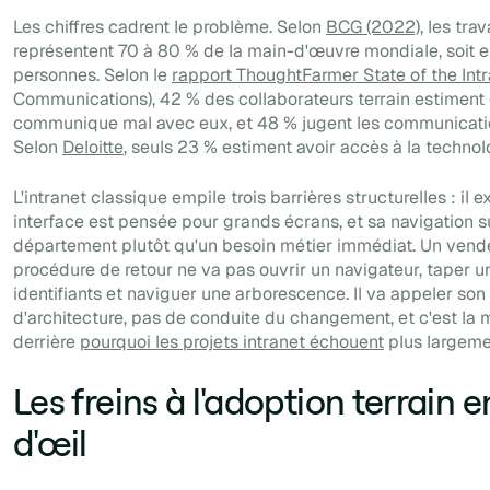
Les chiffres cadrent le problème. Selon
BCG (2022)
, les tra
représentent 70 à 80 % de la main-d'œuvre mondiale, soit en
personnes. Selon le
rapport ThoughtFarmer State of the Int
Communications), 42 % des collaborateurs terrain estiment 
communique mal avec eux, et 48 % jugent les communicatio
Selon
Deloitte
, seuls 23 % estiment avoir accès à la technol
L'intranet classique empile trois barrières structurelles : il
interface est pensée pour grands écrans, et sa navigation s
département plutôt qu'un besoin métier immédiat. Un vend
procédure de retour ne va pas ouvrir un navigateur, taper u
identifiants et naviguer une arborescence. Il va appeler so
d'architecture, pas de conduite du changement, et c'est l
derrière
pourquoi les projets intranet échouent
plus largeme
Les freins à l'adoption terrain 
d'œil