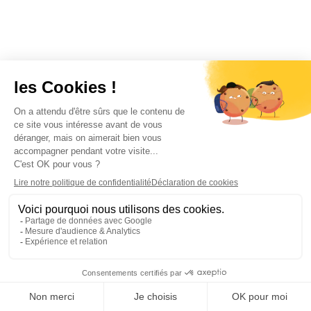
transitions organisationnelles — nouveaux
outils, nouveaux processus ou nouvelles façons
de travailler — pour assurer l'adoption et
minimiser les perturbations. Elle est critique
pour la transformation numérique car la
technologie seule ne change pas les
comportements ; les collaborateurs ont besoin
de comprendre pourquoi le changement se
produit, de voir le leadership incarner de
nouveaux comportements et de recevoir une
formation et un support adaptés à leur rôle. Les
organisations qui investissent dans des
programmes formels de conduite du
changement sont significativement plus
susceptibles d'atteindre une adoption
complète des nouveaux outils numériques et
de constater un ROI mesurable.
Comment gérer la résistance des