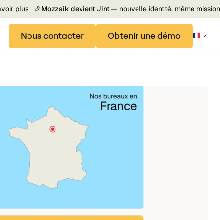
avoir plus
🎉
Mozzaik devient Jint —
nouvelle identité, même mission
Nous contacter
Obtenir une démo