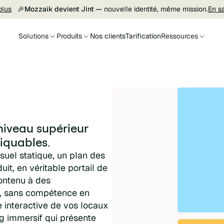
plus
🎉
Mozzaik devient Jint —
nouvelle identité, même mission.
En s
Solutions
Produits
Nos clients
Tarification
Ressources
 niveau supérieur
liquables.
suel statique, un plan des
t, en véritable portail de
contenu à des
, sans compétence en
e interactive de vos locaux
ng immersif qui présente