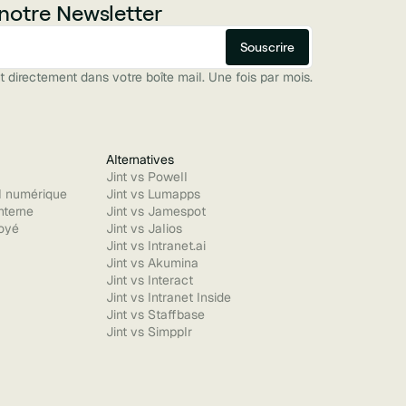
notre Newsletter
 directement dans votre boîte mail. Une fois par mois.
Alternatives
Jint vs Powell
l numérique
Jint vs Lumapps
nterne
Jint vs Jamespot
oyé
Jint vs Jalios
Jint vs Intranet.ai
Jint vs Akumina
Jint vs Interact
Jint vs Intranet Inside
Jint vs Staffbase
Jint vs Simpplr