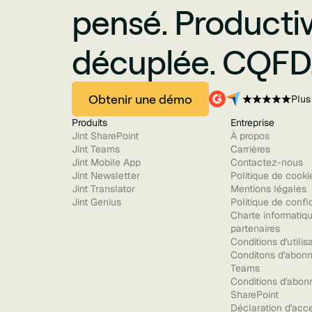
pensé. Productiv
décuplée. CQFD
Obtenir une démo
Plus
Produits
Entreprise
Jint SharePoint
À propos
Jint Teams
Carrières
Jint Mobile App
Contactez-nous
Jint Newsletter
Politique de cooki
Jint Translator
Mentions légales
Jint Genius
Politique de confid
Charte informatiq
partenaires
Conditions d'utilis
Conditons d'abonn
Teams
Conditions d'abon
SharePoint
Déclaration d'acce