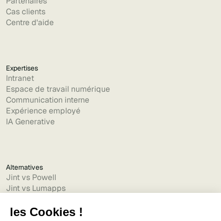
Partenaires
Cas clients
Centre d'aide
Expertises
Intranet
Espace de travail numérique
Communication interne
Expérience employé
IA Generative
Alternatives
Jint vs Powell
Jint vs Lumapps
Jint vs Jamespot
Jint vs Jalios
Jint vs Intranet.ai