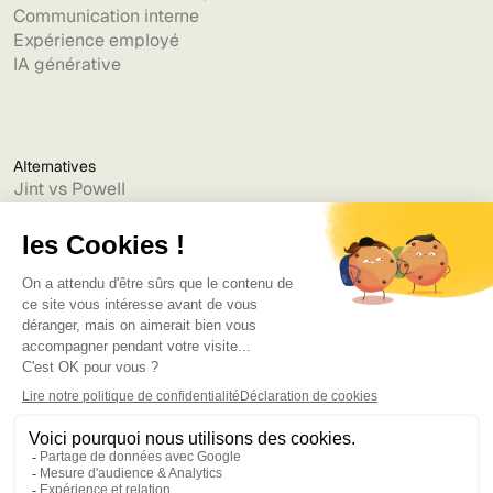
Communication interne
Expérience employé
IA générative
Alternatives
Jint vs Powell
Jint vs Lumapps
Jint vs Jamespot
Jint vs Jalios
Jint vs Intranet.ai
Jint vs Akumina
Jint vs Interact
Jint vs Intranet Inside
Jint vs Staffbase
Jint vs Simpplr
Langue