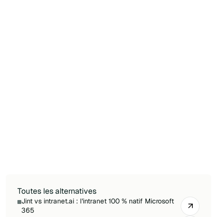
positionne en premium, des sources tierces
évoquant environ 30 000 $ par an. Vérifiez si
l'application employé et l'intranet sont licenciés
séparément.
Quelle est la meilleure alternative Microsoft
365 à Staffbase ?
Pour une entreprise Microsoft 365-first, Jint est
l'alternative la plus directe : native à SharePoint
et Teams, portée mobile terrain (Jint Mobile),
newsletters intégrées (Jint Newsletter),
recherche native et données dans votre propre
tenant.
Toutes les alternatives
Jint vs intranet.ai : l'intranet 100 % natif Microsoft
365