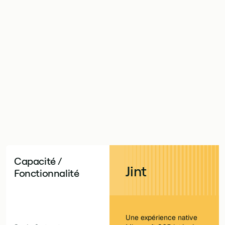
affbase touchent tous deux les employés de terrain. Ma
crosoft 365, l'autre une plateforme premium découpée
oulez-vous enrichir le Microsoft 365 que vous posséd
e application employé et un intranet comme deux produ
conçu pour donner à votre équipe une portée terrain et
complet dans votre propre tenant dès le premier jour.
Capacité /
Jint
Fonctionnalité
Une expérience native