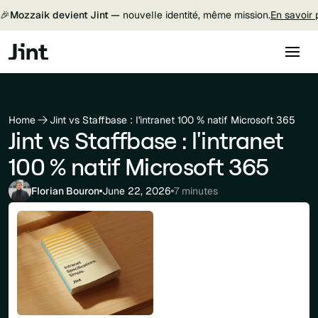
🎉
Mozzaik devient Jint —
nouvelle identité, même mission.
En savoir 
Home
Jint vs Staffbase : l'intranet 100 % natif Microsoft 365
Jint vs Staffbase : l'intranet
100 % natif Microsoft 365
Florian Bouron
June 22, 2026
7 minutes