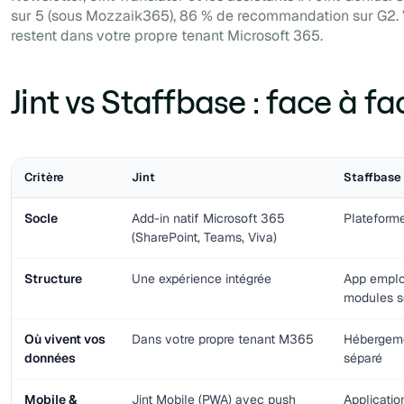
sur 5 (sous Mozzaik365), 86 % de recommandation sur G2.
restent dans votre propre tenant Microsoft 365.
Jint vs Staffbase : face à fa
Critère
Jint
Staffbase
Socle
Add-in natif Microsoft 365
Plateform
(SharePoint, Teams, Viva)
Structure
Une expérience intégrée
App emplo
modules s
Où vivent vos
Dans votre propre tenant M365
Hébergeme
données
séparé
Mobile &
Jint Mobile (PWA) avec push
Applicatio