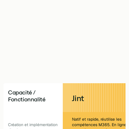
Apps promettent tous deux un intranet moderne. Mais l'
ft 365, l'autre une plateforme séparée que vous exploit
enrichir le Microsoft 365 que vous possédez déjà, ou
allèle avec sa propre feuille de route ? Jint est conçu
pe un contrôle et une autonomie complets dans votre 
dès le premier jour.
Capacité /
Jint
Fonctionnalité
Natif et rapide, réutilise les
Création et implémentation
compétences M365. En ligne