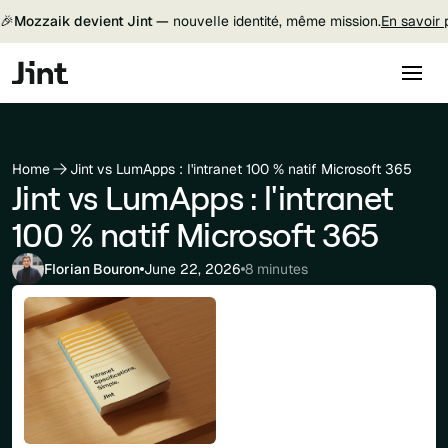
🎉
Mozzaik devient Jint —
nouvelle identité, même mission.
En savoir 
Home
Jint vs LumApps : l'intranet 100 % natif Microsoft 365
Jint vs LumApps : l'intranet
100 % natif Microsoft 365
Florian Bouron
June 22, 2026
8 minutes