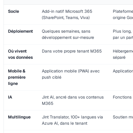
Socle
Add-in natif Microsoft 365
Plateform
(SharePoint, Teams, Viva)
origine G
Déploiement
Quelques semaines, sans
Plus long,
développement sur-mesure
par un par
Où vivent
Dans votre propre tenant M365
Hébergeme
vos données
séparé
Mobile &
Application mobile (PWA) avec
Applicatio
première
push ciblé
ligne
IA
Jint AI, ancré dans vos contenus
Fonctions 
M365
Multilingue
Jint Translator, 100+ langues via
Soutien mu
Azure AI, dans le tenant