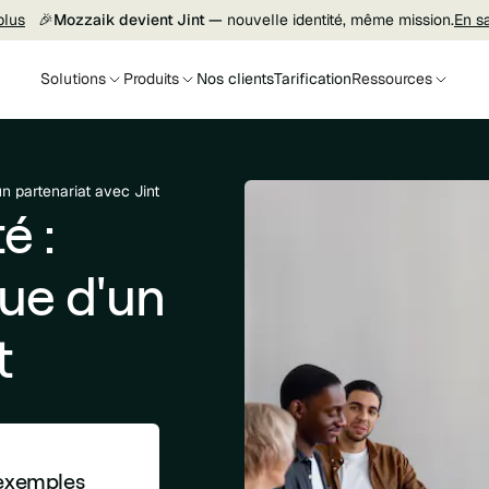
plus
🎉
Mozzaik devient Jint —
nouvelle identité, même mission.
En s
Solutions
Produits
Nos clients
Tarification
Ressources
un partenariat avec Jint
é :
que d'un
t
 exemples