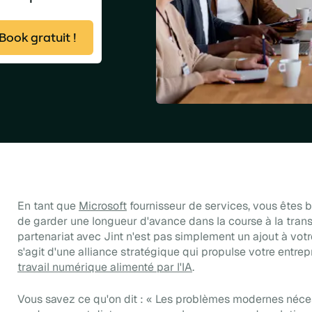
ook gratuit !
En tant que
Microsoft
fournisseur de services, vous êtes 
de garder une longueur d'avance dans la course à la tran
partenariat avec Jint n'est pas simplement un ajout à votre 
s'agit d'une alliance stratégique qui propulse votre entrep
travail numérique alimenté par l'IA
.
Vous savez ce qu'on dit : « Les problèmes modernes néces