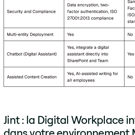
Sam
Data encryption, two-
Fac
Security and Compliance
factor authentication, ISO
ISO
27001:2013 compliance
sta
Multi-entity Deployment
Yes
No
Yes, integrate a digital
Chatbot (Digital Assistant)
assistant directly into
Yes
SharePoint and Team
Yes, AI-assisted writing for
Assisted Content Creation
No
all employees
Jint : la Digital Workplace i
dans votre environnement 