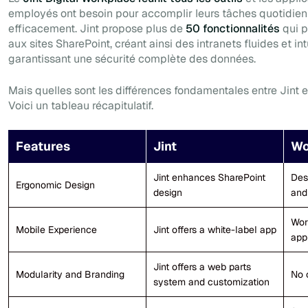
employés ont besoin pour accomplir leurs tâches quotidi
efficacement. Jint propose plus de
50 fonctionnalités
qui p
aux sites SharePoint, créant ainsi des intranets fluides et intu
garantissant une sécurité complète des données.
Mais quelles sont les différences fondamentales entre Jint
Voici un tableau récapitulatif.
Features
Jint
Wo
Jint enhances SharePoint
Des
Ergonomic Design
design
and
Wor
Mobile Experience
Jint offers a white-label app
app
Jint offers a web parts
Modularity and Branding
No 
system and customization