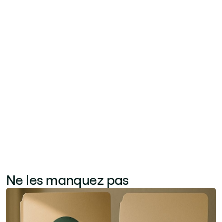
Meta. Il reproduit les fonctionnalités clés de
Workplace — fils d'actualité, communautés,
diffusions vidéo, recherche de personnes —
dans un environnement intégré Microsoft 365
où les équipes IT disposent déjà des contrôles
de gouvernance et de sécurité. Contrairement à
Workplace, Jint maintient toutes les données
de l'entreprise dans le propre tenant Microsoft
du client, répondant aux préoccupations de
souveraineté des données.
Ne les manquez pas