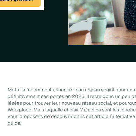
Meta l’a récemment annoncé : son réseau social pour entr
définitivement ses portes en 2026. Il reste donc un peu 
lésées pour trouver leur nouveau réseau social, et pourquo
Workplace. Mais laquelle choisir ? Quelles sont les fonctio
vous proposons de découvrir dans cet article l’alternative 
guide.