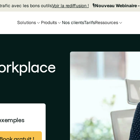
rafic avec les bons outils
Voir la rediffusion !
🎙️
Nouveau Webinaire -
Solutions
Produits
Nos clients
Tarifs
Ressources
orkplace
 exemples
ook gratuit !