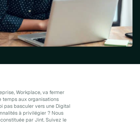
eprise, Workplace, va fermer
de temps aux organisations
i pas basculer vers une Digital
nnalités à privilégier ? Nous
constituée par Jint. Suivez le