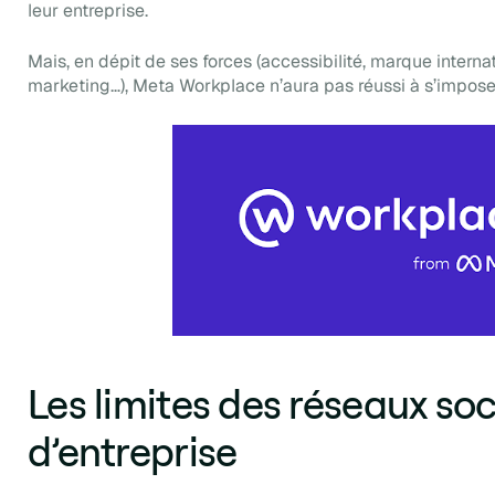
leur entreprise.
Mais, en dépit de ses forces (accessibilité, marque inter
marketing…), Meta Workplace n’aura pas réussi à s’imposer
Les limites des réseaux so
d’entreprise