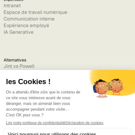
Intranet
Espace de travail numérique
Communication interne
Expérience employé
IA Generative
Alternatives
Jint vs Powell
Jint vs Lumapps
Jint vs Jamespot
Jint vs Jalios
Jint vs Intranet.ai
Jint vs Akumina
Jint vs Interact
Jint vs Intranet Inside
Jint vs Staffbase
Jint vs Simpplr