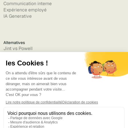
Communication interne
Expérience employé
IA Generative
Alternatives
Jint vs Powell
Jint vs Lumapps
Jint vs Jamespot
Jint vs Jalios
Jint vs Intranet.ai
Jint vs Akumina
Jint vs Interact
Jint vs Intranet Inside
Jint vs Staffbase
Jint vs Simpplr
Langue