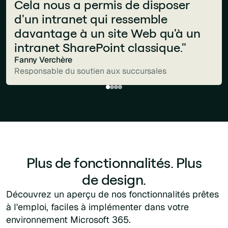
nos objectifs clés était de déployer
pour notre communication interne
Cela nous a permis de disposer
preuve ? Je ne reçois plus aucune
une solution Groupe capable de
et notre expérience de recherche.
d'un intranet qui ressemble
plainte. Nous avons créé quelque
diffuser automatiquement les
Nous recommandons vivement Jint
davantage à un site Web qu'à un
chose qui convient à tous les
actualités corporate sur les cinq
à toute organisation utilisant
intranet SharePoint classique."
emplois."
intranets métiers : Bouygues
Microsoft 365."
Fanny Verchère
Christophe Bernard
Construction, Colas, Bouygues
Responsable du soutien aux succursales
Brahim Abdesslam
DSI et responsable de la communication
Vice-président exécutif
Immobilier, TF1 et Bouygues
Telecom."
Kathleen Chotard
Responsable Groupe Digital et Media
Plus de fonctionnalités. Plus
de design.
Découvrez un aperçu de nos fonctionnalités prêtes
à l'emploi, faciles à implémenter dans votre
environnement Microsoft 365.