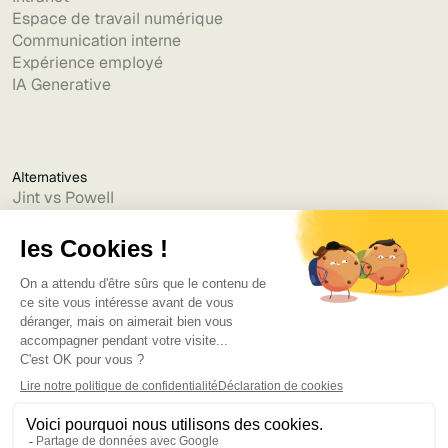
Espace de travail numérique
Communication interne
Expérience employé
IA Generative
Alternatives
Jint vs Powell
Jint vs Lumapps
Jint vs Jamespot
Jint vs Jalios
Jint vs Intranet.ai
Jint vs Akumina
Jint vs Interact
Jint vs Intranet Inside
Jint vs Staffbase
Jint vs Simpplr