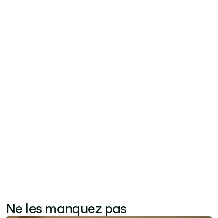
emploi, d'un manque de clarté sur les
bénéfices ou de mauvaises expériences
passées avec des déploiements d'outils.
Adressez-la tôt en impliquant les
collaborateurs dans le processus de
conception, en communiquant le 'pourquoi'
avant le 'quoi' et en proposant des formations
adaptées à chaque niveau de compétence.
Nommer des champions internes — des
adopteurs précoces enthousiastes dans
chaque équipe — accélère l'adhésion culturelle
plus efficacement que les mandats
descendants.
Ne les manquez pas