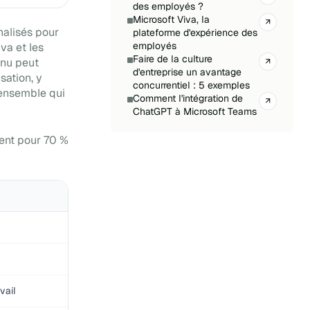
des employés ?
Microsoft Viva, la
nalisés pour
plateforme d'expérience des
employés
va et les
Faire de la culture
enu peut
d'entreprise un avantage
sation, y
concurrentiel : 5 exemples
'ensemble qui
Comment l'intégration de
ChatGPT à Microsoft Teams
peut améliorer l'expérience
et la productivité des
ent pour 70 %
employés.
Faible engagement des
employés : causes,
conséquences et solutions
Comment fidélisez-vous
vos employés ?
Offrir une bonne expérience
numérique aux employés :
le guide
Microsoft Viva : focus sur
l'expérience des employés
vail
Engagement des employés :
comment l'améliorer ?