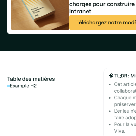
charges pour construire
Intranet
Téléchargez notre modè
🧠 TL;DR : M
Table des matières
Cet artic
Example H2
collaborat
Chaque mo
préserver 
L'enjeu n'
faire adop
Pour la v
Viva.