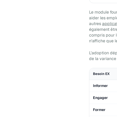
Le module four
aider les emplo
autres
applica
également être
compris pour l
n'affiche que l
L'adoption dé
de la variance
Besoin EX
Informer
Engager
Former