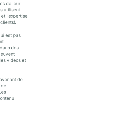
es de leur
 utilisent
et l'expertise
lients).
ui est pas
it
 dans des
 peuvent
des vidéos et
rovenant de
s de
Les
contenu