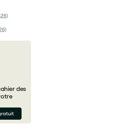
026)
26)
cahier des
votre
ratuit