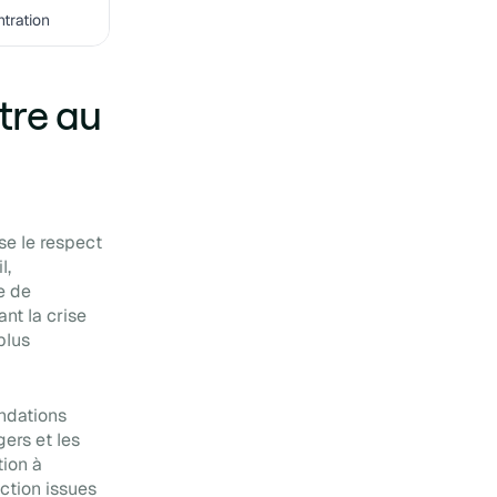
La méthode infaillible pour
tration
créer une culture
d'entreprise forte
tre au
se le respect
l,
e de
nt la crise
plus
andations
ers et les
tion à
action issues