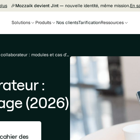
plus
🎉
Mozzaik devient Jint —
nouvelle identité, même mission.
En s
Solutions
Produits
Nos clients
Tarification
Ressources
Microsoft Viva pour l'expérience collaborateur : modules et cas d'usage (2026)
rateur :
age (2026)
 cahier des