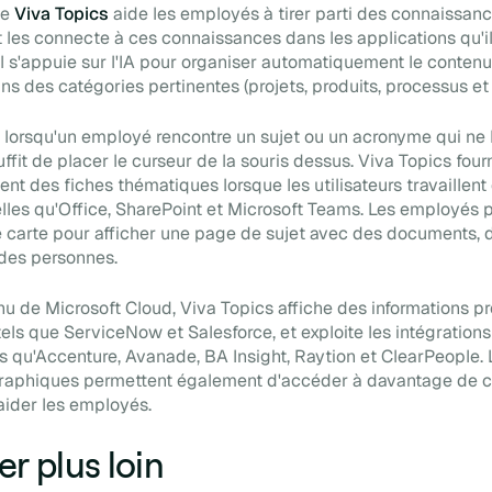
le
Viva Topics
aide les employés à tirer parti des connaissanc
t les connecte à ces connaissances dans les applications qu'ils
 Il s'appuie sur l'IA pour organiser automatiquement le contenu 
s des catégories pertinentes (projets, produits, processus et c
lorsqu'un employé rencontre un sujet ou un acronyme qui ne l
 suffit de placer le curseur de la souris dessus. Viva Topics fourn
t des fiches thématiques lorsque les utilisateurs travaillent
elles qu'Office, SharePoint et Microsoft Teams. Les employés
e carte pour afficher une page de sujet avec des documents, 
 des personnes.
nu de Microsoft Cloud, Viva Topics affiche des informations p
tels que ServiceNow et Salesforce, et exploite les intégration
ls qu'Accenture, Avanade, BA Insight, Raytion et ClearPeople. 
raphiques permettent également d'accéder à davantage de 
aider les employés.
er plus loin