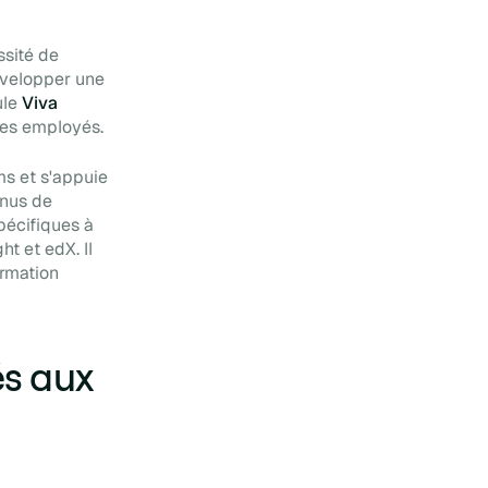
ssité de
évelopper une
ule
Viva
 des employés.
ms et s'appuie
enus de
pécifiques à
ht et edX. Il
ormation
és aux