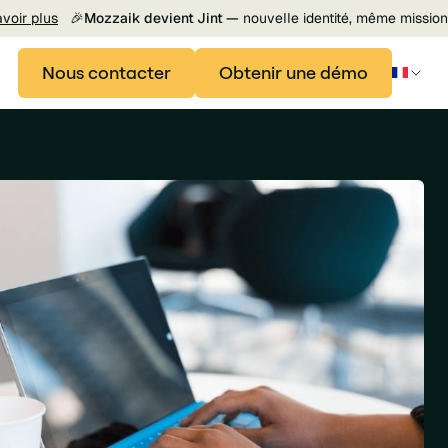
avoir plus
🎉
Mozzaik devient Jint —
nouvelle identité, même mission
Nous contacter
Obtenir une démo