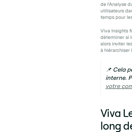
de l'Analyse d
utilisateurs da
temps pour les 
Viva Insights 
déterminer si 
alors inviter l
à hiérarchiser
📌 Cela p
interne. P
votre com
Viva L
long de