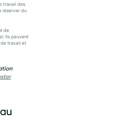
e travail des
à réserver du
nt de
l. Ils peuvent
 de travail et
ation
oster
 au