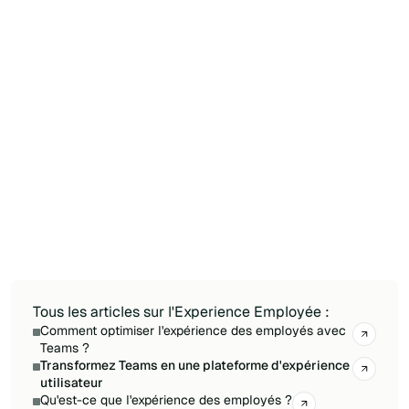
collaborateur ?
L'intranet est central dans l'expérience
collaborateur : c'est typiquement le premier
outil qu'un collaborateur utilise chaque matin.
Un intranet bien conçu structure l'information,
fait remonter les contenus pertinents, permet la
reconnaissance entre pairs, donne une voix au
leadership, soutient l'onboarding et connecte
tous les points de contact numériques. Un
mauvais intranet dégrade l'EX de manière
mesurable ; un excellent intranet (comme Jint)
devient l'ancrage quotidien du Digital
Workplace.
Tous les articles sur l'Experience Employée :
Comment optimiser l'expérience des employés avec
Teams ?
Transformez Teams en une plateforme d'expérience
utilisateur
Qu'est-ce que l'expérience des employés ?