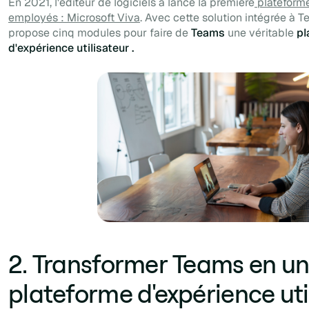
En 2021, l'éditeur de logiciels a lancé la première
plateforme
employés : Microsoft Viva
. Avec cette solution intégrée à T
propose cinq modules pour faire de
Teams
une véritable
pl
d'expérience utilisateur .
2. Transformer Teams en u
plateforme d'expérience uti