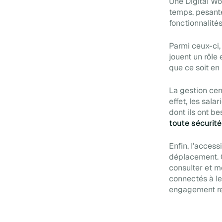
Une Digital Wo
temps, pesante
fonctionnalité
Parmi ceux-ci,
jouent un rôle 
que ce soit en 
La gestion cen
effet, les sal
dont ils ont be
toute sécurité
Enfin, l’access
déplacement. G
consulter et mo
connectés à leu
engagement re