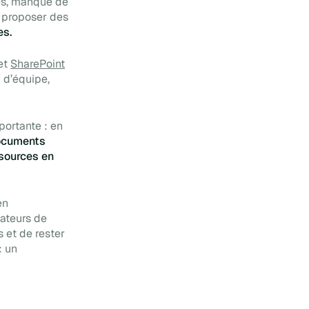
ées, manque de
t proposer des
es.
 et
SharePoint
l d’équipe,
portante : en
documents
sources en
en
rateurs de
s et de rester
: un