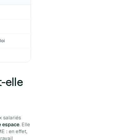
de toute urgence
Espace de travail
numérique pour les PME :
quelles solutions pour
votre entreprise ?
Glossaire de l'espace de
loi
travail numérique
10 erreurs à éviter dans
votre espace de travail
numérique
11 bonnes résolutions à
mettre en œuvre pour votre
espace de travail
-elle
numérique
Votre Digital Workplace ne
serait rien sans lui : Le
Dashboard personnel
L'agilité, clé d'un espace de
travail numérique conçu
x salariés
pour durer
e espace
. Elle
E : en effet,
ravail