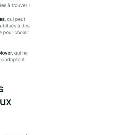
es à trouver !
pes
, qui peut
habitués à des
e pour choisir
ployer
, qui ne
i s’adaptent
s
aux