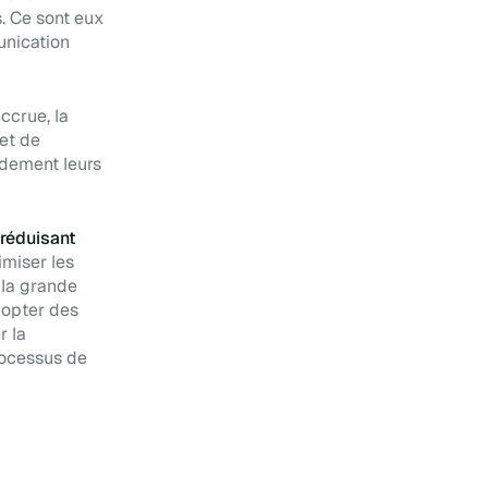
s. Ce sont eux
unication
ccrue, la
met de
andement leurs
 réduisant
miser les
 la grande
dopter des
r la
rocessus de