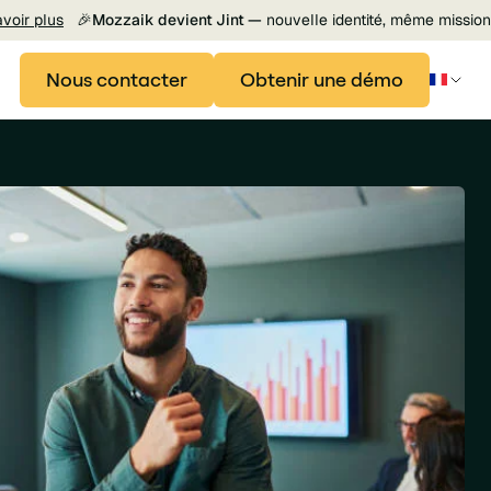
avoir plus
🎉
Mozzaik devient Jint —
nouvelle identité, même mission
Nous contacter
Obtenir une démo