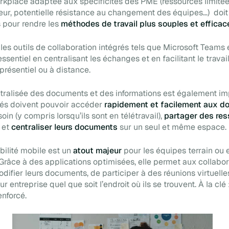
rkplace adaptée aux spécificités des PME (ressources limit
ur, potentielle résistance au changement des équipes…) doi
s pour rendre les
méthodes de travail plus souples et efficac
 les outils de collaboration intégrés tels que Microsoft Teams
essentiel en centralisant les échanges et en facilitant le travai
présentiel ou à distance.
tralisée des documents et des informations est également im
ariés doivent pouvoir accéder
rapidement et facilement aux 
soin (y compris lorsqu’ils sont en télétravail),
partager des res
et
centraliser leurs documents
sur un seul et même espace.
ibilité mobile est un
atout majeur
pour les équipes terrain ou 
râce à des applications optimisées, elle permet aux collabo
difier leurs documents, de participer à des réunions virtuelle
r entreprise quel que soit l’endroit où ils se trouvent. À la clé 
nforcé.