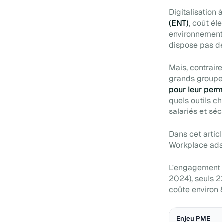
Digitalisation
(ENT)
, coût él
environnement d
dispose pas de
Mais, contrair
grands groupes
pour leur perm
quels outils ch
salariés et sé
Dans cet articl
Workplace adap
L'engagement 
2024)
, seuls 
coûte environ 
Enjeu PME