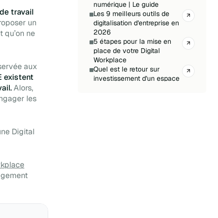
numérique | Le guide
e travail
Les 9 meilleurs outils de
proposer un
digitalisation d'entreprise en
2026
et qu’on ne
5 étapes pour la mise en
place de votre Digital
Workplace
éservée aux
Quel est le retour sur
 existent
investissement d'un espace
ail.
Alors,
de travail numérique ?
9 bonnes pratiques pour
engager les
réussir la digitalisation de
votre entreprise
Définissez et suivez les KPI
ne Digital
de votre espace de travail
numérique
Le secret d'une Digital
Workplace réussie :
rkplace
l'optimisation
gagement
Création de votre espace de
travail numérique :
exemples de spécifications
Applications pour les
équipes : 11 outils à intégrer