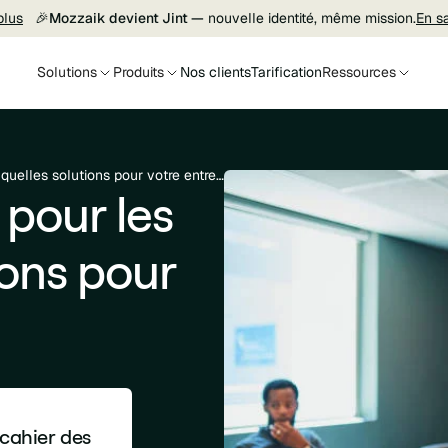
plus
🎉
Mozzaik devient Jint —
nouvelle identité, même mission.
En s
Solutions
Produits
Nos clients
Tarification
Ressources
La Digital Wokplace pour les PMEs : quelles solutions pour votre entreprise ?
 pour les
ions pour
 cahier des