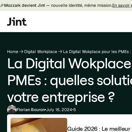
🎉
Mozzaik devient Jint —
nouvelle identité, même mission.
En savoir 
Home
Digital Workplace
La Digital Wokplace
PMEs : quelles solut
votre entreprise ?
Florian Bouron
July 16, 2024
5
Guide 2026 : Le meilleur