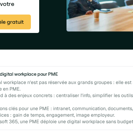
 votre
le gratuit
a digital workplace pour PME
al workplace n'est pas réservée aux grands groupes : elle est
le en PME.
d à des enjeux concrets : centraliser l'info, simplifier les outils
ions clés pour une PME : intranet, communication, documents,
ices : gain de temps, engagement, image employeur.
soft 365, une PME déploie une digital workplace sans budge