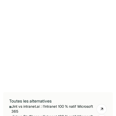
des éditions et des modules. Les avis notent
une courbe d'apprentissage raide et un vrai
investissement en temps de mise en place
avant que la plateforme ne rapporte.
Quelle est la meilleure alternative Microsoft
365 à Jalios ?
Pour une entreprise Microsoft 365-first, Jint est
l'alternative la plus directe : un add-in natif qui
bonifie SharePoint et Teams, plus rapide à
déployer et plus léger à exploiter qu'une DXP
séparée, avec des données dans votre propre
tenant.
Toutes les alternatives
Jint vs intranet.ai : l'intranet 100 % natif Microsoft
365