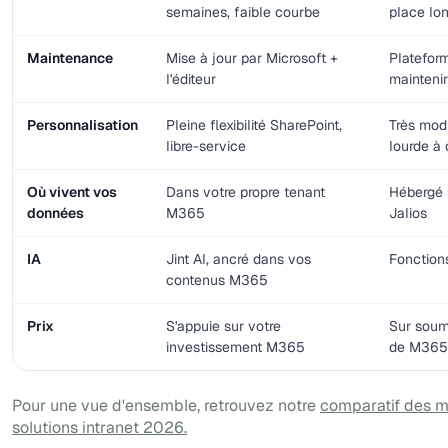
semaines, faible courbe
place lo
Maintenance
Mise à jour par Microsoft +
Platefor
l'éditeur
maintenir
Personnalisation
Pleine flexibilité SharePoint,
Très modu
libre-service
lourde à 
Où vivent vos
Dans votre propre tenant
Hébergé 
données
M365
Jalios
IA
Jint AI, ancré dans vos
Fonction
contenus M365
Prix
S'appuie sur votre
Sur soum
investissement M365
de M365
Pour une vue d'ensemble, retrouvez notre
comparatif des m
solutions intranet 2026.