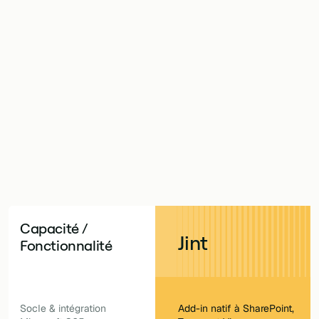
ios couvrent tous deux la digital workplace. Mais l'un e
Microsoft 365, l'autre une DXP autonome que vous dépl
Voulez-vous bonifier le Microsoft 365 que vous possé
plateforme séparée avec une courbe de mise en place 
pour donner à votre équipe un contrôle complet dans v
tenant dès le premier jour.
Capacité /
Jint
Fonctionnalité
Socle & intégration
Add-in natif à SharePoint,