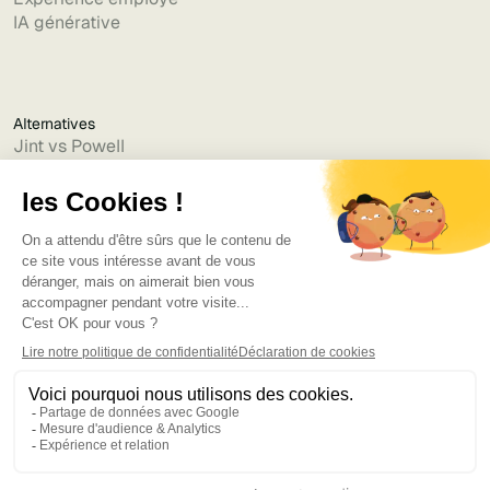
IA générative
Alternatives
Jint vs Powell
Jint vs Lumapps
Jint vs Jamespot
Jint vs Jalios
Jint vs Intranet.ai
Jint vs Akumina
Jint vs Interact
Jint vs Intranet Inside
Jint vs Staffbase
Jint vs Simpplr
Langue
©2026
Bruno
. Tous droits réservés.