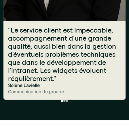
Julie Lelouch
Communication interne du groupe
« Ce qui distingue Jint, c'est la
"Le service client est impeccable,
fluidité avec laquelle il s'intègre à
accompagnement d'une grande
l'écosystème Microsoft 365. Cela
qualité, aussi bien dans la gestion
ressemble à une extension
d'éventuels problèmes techniques
naturelle de notre espace de
que dans le développement de
travail numérique : puissant,
l'intranet. Les widgets évoluent
intuitif et parfaitement adapté à la
régulièrement."
façon dont nos équipes travaillent
Solène Lavielle
Communication du groupe
déjà. »
Pagoline
Conseil en management et organisation