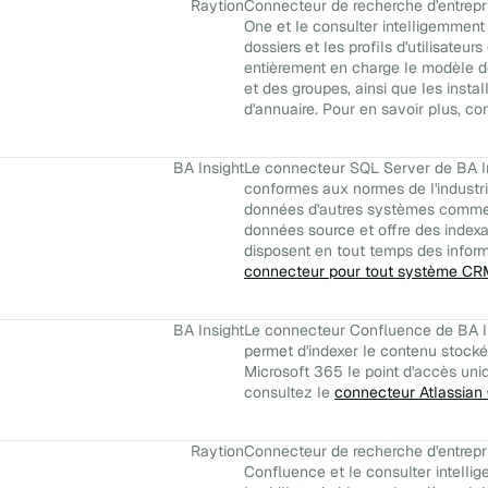
Raytion
Connecteur de recherche d'entrepri
One et le consulter intelligemment 
dossiers et les profils d'utilisate
entièrement en charge le modèle de
et des groupes, ainsi que les insta
d'annuaire. Pour en savoir plus, co
BA Insight
Le connecteur SQL Server de BA I
conformes aux normes de l'industr
données d'autres systèmes comme 
données source et offre des indexat
disposent en tout temps des informa
connecteur pour tout système CR
BA Insight
Le connecteur Confluence de BA Ins
permet d'indexer le contenu stocké 
Microsoft 365 le point d'accès uni
consultez le
connecteur Atlassian
Raytion
Connecteur de recherche d'entrepri
Confluence et le consulter intelli