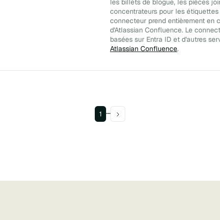
les billets de blogue, les pièces jo
concentrateurs pour les étiquettes
connecteur prend entièrement en ch
d'Atlassian Confluence. Le connec
basées sur Entra ID et d'autres ser
Atlassian Confluence
.
...
1