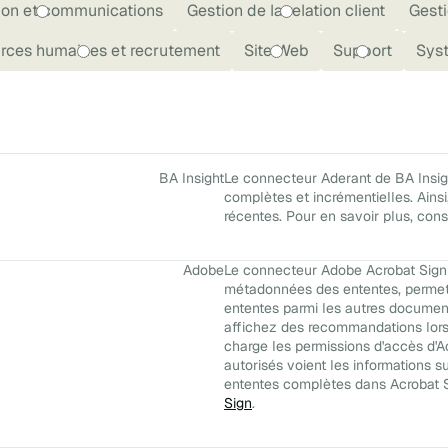
ion et communications
Gestion de la relation client
Gesti
rces humaines et recrutement
Site Web
Support
Syst
BA Insight
Le connecteur Aderant de BA Insigh
complètes et incrémentielles. Ainsi,
récentes. Pour en savoir plus, con
Adobe
Le connecteur Adobe Acrobat Sign 
métadonnées des ententes, permetta
ententes parmi les autres documen
affichez des recommandations lor
charge les permissions d'accès d'Ac
autorisés voient les informations s
ententes complètes dans Acrobat S
Sign
.