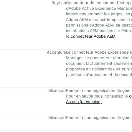
Raytion
Connecteur de recherche d'entrepri
d'Adobe Active Experience Manager 
indexe robustement les pages, les 
Adobe AEM en quasi-temps réel. L
permissions d'Adobe AEM, sa gestion
installations AEM basées sur Entra 
le
connecteur Adobe AEM
.
Accenture
Le connecteur Adobe Experience M
Manager. Le connecteur récupère le
document (actuellement seulement l
propriétés en utilisant des valeurs 
planifiées d'activation et de désa
Microsoft
Permet à une organisation de gérer 
Pour en savoir plus, consultez le
c
Assets (préversion)
.
Microsoft
Permet à une organisation de gérer