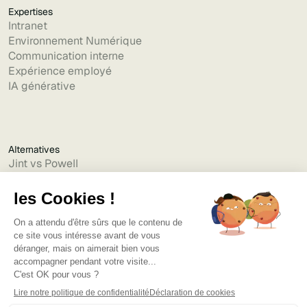
Expertises
Intranet
Environnement Numérique
Communication interne
Expérience employé
IA générative
Alternatives
Jint vs Powell
Jint vs Lumapps
Jint vs Jamespot
Jint vs Jalios
Jint vs Intranet.ai
Jint vs Akumina
Jint vs Interact
Jint vs Intranet Inside
Jint vs Staffbase
Jint vs Simpplr