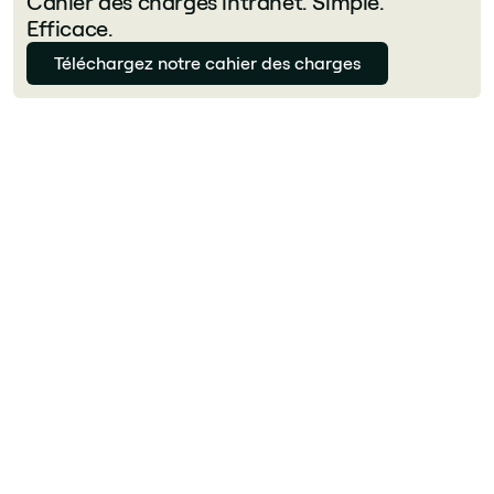
Cahier des charges intranet. Simple.
Efficace.
Téléchargez notre cahier des charges
Florian
Quels composants devriez-vous utiliser
sur un intranet SharePoint?
Les essentiels : actualités, bannière, liens