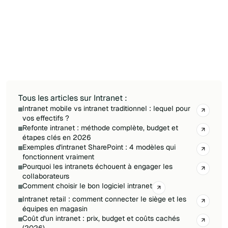
native comme Jint Mobile (une PWA), couvre la
plupart des cas d'usage d'un intranet mobile :
notifications push, actualités ciblées par rôle et
site, accès hors ligne aux documents et
communication bidirectionnelle, tout en
gardant les données dans votre tenant
Microsoft.
Tous les articles sur Intranet :
Intranet mobile vs intranet traditionnel : lequel pour
vos effectifs ?
Refonte intranet : méthode complète, budget et
étapes clés en 2026
Exemples d'intranet SharePoint : 4 modèles qui
fonctionnent vraiment
Pourquoi les intranets échouent à engager les
collaborateurs
Comment choisir le bon logiciel intranet
Intranet retail : comment connecter le siège et les
équipes en magasin
Coût d'un intranet : prix, budget et coûts cachés
(2026)