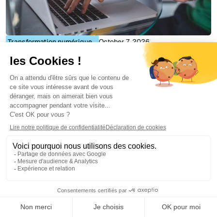
Transformation numérique
October 7, 2026
Comment transformer SharePoint en une
véritable GED ?
Florian Bouron