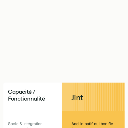
spot rapprochent tous deux les collaborateurs. Mais l'u
 365, l'autre un réseau social autonome posé à côté. V
er le Microsoft 365 que vous possédez déjà, avec des 
ent souverain, ou exploiter un réseau social séparé p
conçu pour donner à votre équipe un contrôle complet 
propre tenant dès le premier jour.
Capacité /
Jint
Fonctionnalité
Socle & intégration
Add-in natif qui bonifie