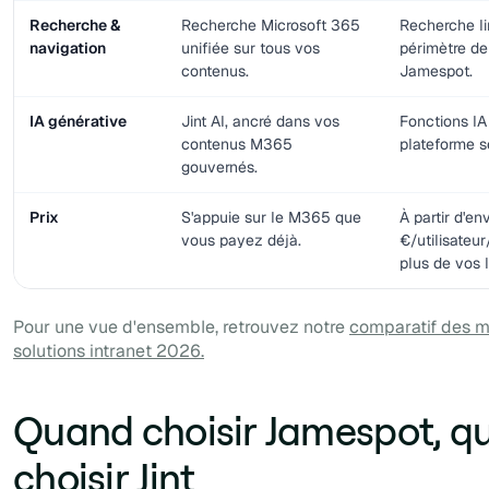
Recherche &
Recherche Microsoft 365
Recherche li
navigation
unifiée sur tous vos
périmètre de
contenus.
Jamespot.
IA générative
Jint AI, ancré dans vos
Fonctions IA
contenus M365
plateforme s
gouvernés.
Prix
S'appuie sur le M365 que
À partir d'en
vous payez déjà.
€/utilisateu
plus de vos
Pour une vue d'ensemble, retrouvez notre
comparatif des m
solutions intranet 2026.
Quand choisir Jamespot, q
choisir Jint