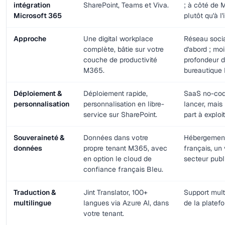
intégration
SharePoint, Teams et Viva.
; à côté de 
Microsoft 365
plutôt qu'à l'
Approche
Une digital workplace
Réseau socia
complète, bâtie sur votre
d'abord ; mo
couche de productivité
profondeur 
M365.
bureautique
Déploiement &
Déploiement rapide,
SaaS no-cod
personnalisation
personnalisation en libre-
lancer, mais
service sur SharePoint.
part à exploit
Souveraineté &
Données dans votre
Hébergement
données
propre tenant M365, avec
français, un 
en option le cloud de
secteur publ
confiance français Bleu.
Traduction &
Jint Translator, 100+
Support mult
multilingue
langues via Azure AI, dans
de la platef
votre tenant.