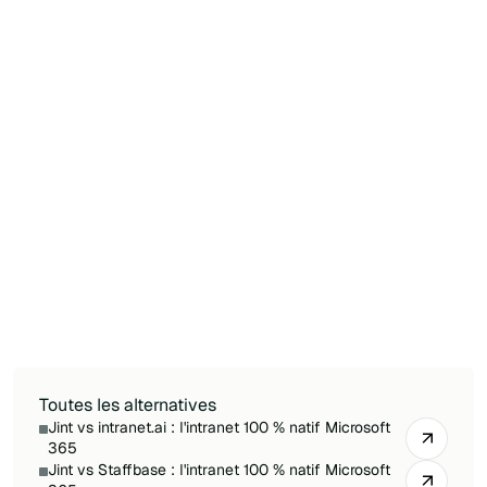
c'est une plateforme séparée qui s'ajoute à vos
licences Microsoft 365.
Quelle est la meilleure alternative Microsoft
365 à Jamespot ?
Pour une entreprise Microsoft 365-first, Jint est
l'alternative la plus directe : native à SharePoint
et Teams, avec des données conservées dans
votre propre tenant et des options
d'hébergement souverain français, plutôt
qu'une plateforme sociale séparée à côté de
M365.
Toutes les alternatives
Jint vs intranet.ai : l'intranet 100 % natif Microsoft
365
Jint vs Staffbase : l'intranet 100 % natif Microsoft