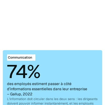
Explorer tous les cas
d'utilisation
De vrais défis. De vraies solutions. Découvrez-les
toutes.
Communication
Collaboration
Gestion de la
Gestion des équipes
connaissance
Communication
74%
des employés estiment passer à côté
d’informations essentielles dans leur entreprise
– Gallup, 2022
L’information doit circuler dans les deux sens : les dirigeants
doivent pouvoir informer instantanément, et les employés