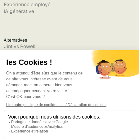
Expérience employé
IA générative
Alternatives
Jint vs Powell
Jint vs Lumapps
Jint vs Jamespot
Jint vs Jalios
Jint vs Intranet.ai
Jint vs Akumina
Jint vs Interact
Jint vs Intranet Inside
Jint vs Staffbase
Jint vs Simpplr
Langue