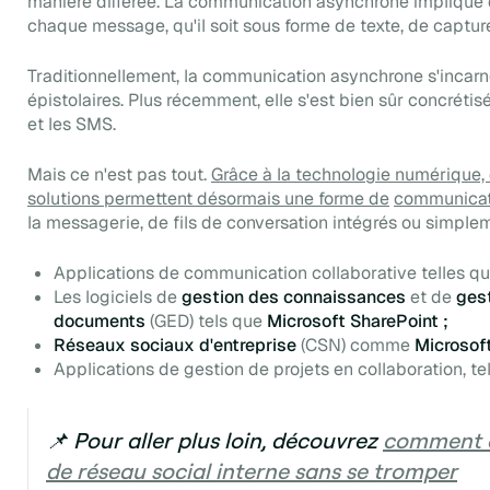
manière différée. La communication asynchrone implique 
chaque message, qu'il soit sous forme de texte, de capture
Traditionnellement, la communication asynchrone s'incarn
épistolaires. Plus récemment, elle s'est bien sûr concrétis
et les SMS.
Mais ce n'est pas tout.
Grâce à la technologie numérique,
solutions permettent désormais une forme de
communicat
la messagerie, de fils de conversation intégrés ou simpl
Applications de communication collaborative telles q
Les logiciels de
gestion des connaissances
et de
gest
documents
(GED) tels que
Microsoft SharePoint ;
Réseaux sociaux d'entreprise
(CSN)
comme
Microsof
Applications de gestion de projets en collaboration, te
📌 Pour aller plus loin, découvrez
comment c
de réseau social interne sans se tromper