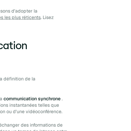
isons d'adopter la
s les plus réticents
. Lisez
cation
a définition de la
la
communication synchrone
.
ions instantanées telles que
ion ou d'une vidéoconférence.
e échanger des informations de