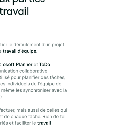
travail
ier le déroulement d'un projet
le
travail d'équipe
.
crosoft Planner
et
ToDo
nication collaborative
tilisé pour planifier des tâches,
res individuels de l'équipe de
et même les synchroniser avec la
e.
fectuer, mais aussi de celles qui
nt de chaque tâche. Rien de tel
és et faciliter le
travail