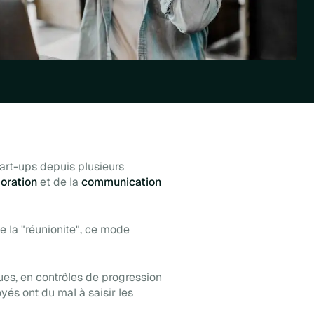
tart-ups
depuis plusieurs
boration
et de la
communication
de la "réunionite", ce mode
es, en contrôles de progression
yés ont du mal à saisir les