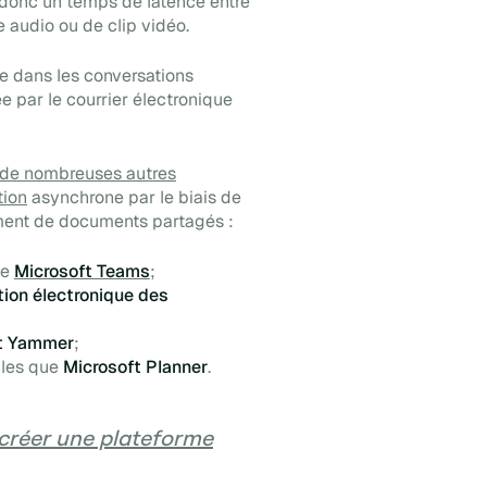
donc un temps de latence entre
 audio ou de clip vidéo.
e dans les conversations
ée par le courrier électronique
 de nombreuses autres
ion
asynchrone par le biais de
ement de documents partagés :
ue
Microsoft Teams
;
ion électronique des
t Yammer
;
lles que
Microsoft Planner
.
réer une plateforme