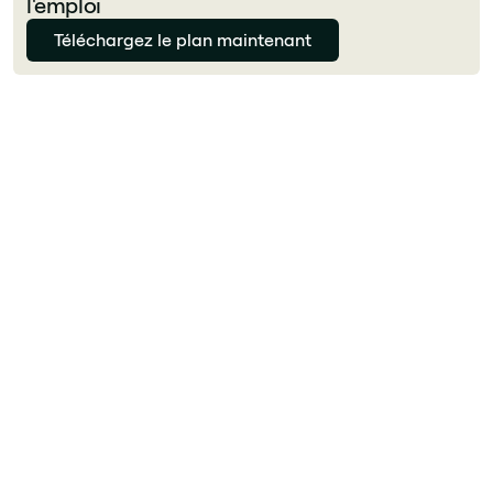
l'emploi
Téléchargez le plan maintenant
Julie Delcourt
Qu'est-ce que la communication interne en
entreprise ?