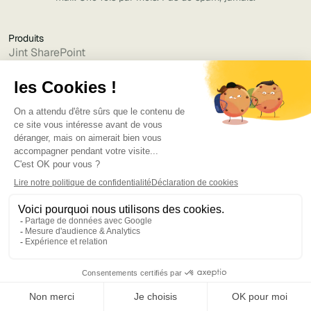
Produits
Jint SharePoint
Jint Teams
Jint Mobile App
Jint Newsletter
Jint Translator
Jint Genius
Entreprise
À propos
Carrières
Contactez-nous
Politique de cookie
Mentions légales
Politique de confidentialité
Charte informatique des partenaires