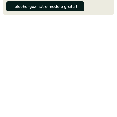
Téléchargez notre modèle gratuit
Julie Delcourt
Qu'est-ce que la communication interne en
entreprise ?