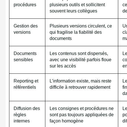
procédures
plusieurs outils et sollicitent
ce
souvent leurs collègues
de
Gestion des
Plusieurs versions circulent, ce
Un
versions
qui fragilise la fiabilité des
cl
documents
ma
Documents
Les contenus sont dispersés,
Le
sensibles
avec une visibilité parfois floue
co
sur les accès
e
Reporting et
L’information existe, mais reste
Le
référentiels
difficile à retrouver rapidement
fi
da
Diffusion des
Les consignes et procédures ne
Le
règles
sont pas toujours appliquées de
po
internes
façon homogène
di