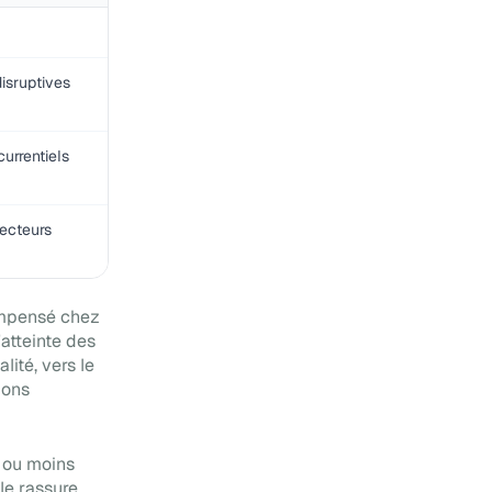
disruptives
urrentiels
ecteurs
compensé chez
'atteinte des
lité, vers le
ions
s ou moins
ôle rassure