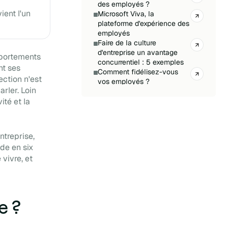
des employés ?
ient l'un
Microsoft Viva, la
plateforme d'expérience des
employés
Faire de la culture
d'entreprise un avantage
mportements
concurrentiel : 5 exemples
nt ses
Comment fidélisez-vous
ection n'est
vos employés ?
arler. Loin
Faible engagement des
ité et la
employés : causes,
conséquences et solutions
Comment l'intégration de
ChatGPT à Microsoft Teams
ntreprise,
peut améliorer l'expérience
de en six
et la productivité des
vivre, et
employés.
Engagement des employés :
comment l'améliorer ?
Microsoft Viva : focus sur
l'expérience des employés
e ?
Offrir une bonne expérience
numérique aux employés :
le guide