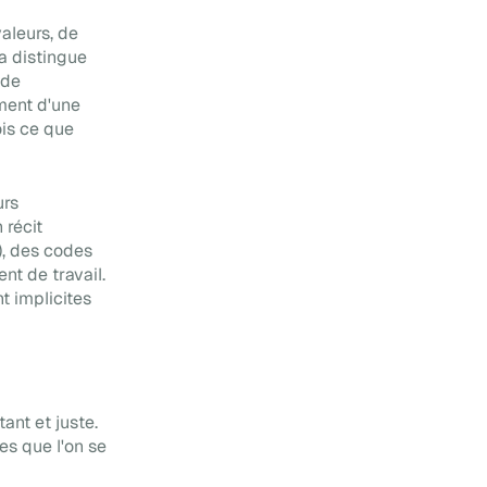
La méthode infaillible pour
valeurs, de
créer une culture
a distingue
d'entreprise forte
 de
ment d'une
ois ce que
urs
 récit
s), des codes
nt de travail.
t implicites
ant et juste.
res que l'on se