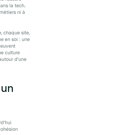
ans la tech.
métiers ni à
, chaque site,
e en soi : une
peuvent
ne culture
 autour d'une
 un
rd'hui
 cohésion