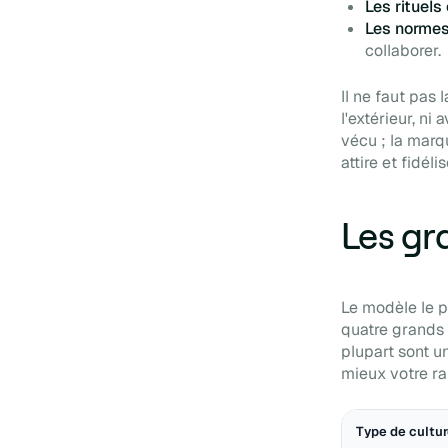
Les rituels
Les norme
collaborer.
Il ne faut pas
l'extérieur, ni 
vécu ; la marq
attire et fidéli
Les gr
Le modèle le p
quatre grands 
plupart sont un
mieux votre rai
Type de cultu