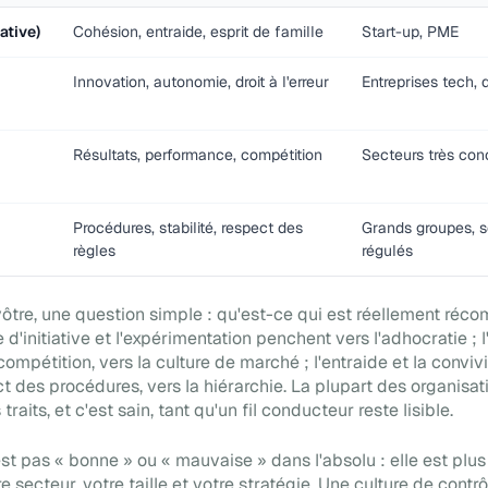
ative)
Cohésion, entraide, esprit de famille
Start-up, PME
Innovation, autonomie, droit à l'erreur
Entreprises tech, 
Résultats, performance, compétition
Secteurs très conc
Procédures, stabilité, respect des
Grands groupes, s
règles
régulés
 vôtre, une question simple : qu'est-ce qui est réellement ré
 d'initiative et l'expérimentation penchent vers l'adhocratie ; l
 compétition, vers la culture de marché ; l'entraide et la convivia
ct des procédures, vers la hiérarchie. La plupart des organisat
raits, et c'est sain, tant qu'un fil conducteur reste lisible.
est pas « bonne » ou « mauvaise » dans l'absolu : elle est plu
 secteur, votre taille et votre stratégie. Une culture de contr