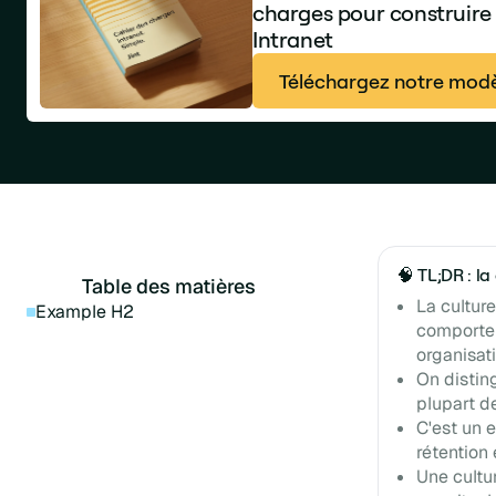
charges pour construire
Intranet
Téléchargez notre modè
🧠 TL;DR : la
Table des matières
La culture
Example H2
comportem
organisati
On distin
plupart d
C'est un 
rétention
Une cultur