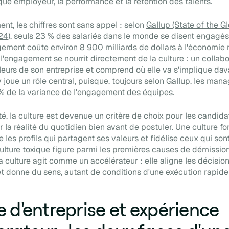
rque employeur, la performance et la rétention des talents.
t, les chiffres sont sans appel : selon
Gallup (State of the G
24)
, seuls 23 % des salariés dans le monde se disent engagés a
gement coûte environ 8 900 milliards de dollars à l'économie 
 l'engagement se nourrit directement de la culture : un collabo
leurs de son entreprise et comprend où elle va s'implique dav
oue un rôle central, puisque, toujours selon Gallup, les mana
% de la variance de l'engagement des équipes.
té, la culture est devenue un critère de choix pour les candidat
 la réalité du quotidien bien avant de postuler. Une culture for
e les profils qui partagent ses valeurs et fidélise ceux qui sont
culture toxique figure parmi les premières causes de démission
 culture agit comme un accélérateur : elle aligne les décisions,
et donne du sens, autant de conditions d'une exécution rapide
e d'entreprise et expérience