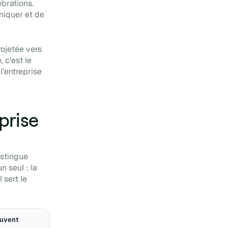
ébrations.
niquer et de
rojetée vers
, c'est le
l'entreprise
prise
istingue
 seul : la
 sert le
ouvent