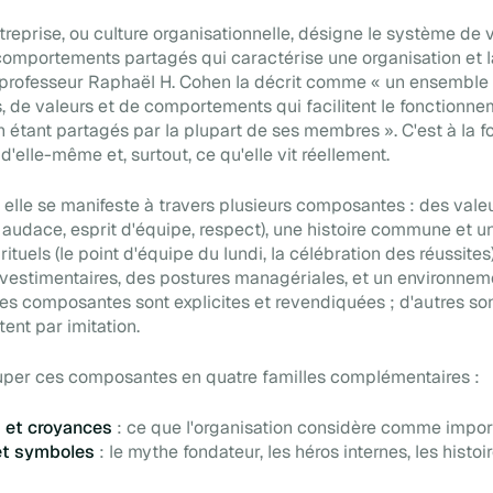
treprise, ou culture organisationnelle, désigne le système de 
omportements partagés qui caractérise une organisation et l
e professeur Raphaël H. Cohen la décrit comme « un ensemble
 de valeurs et de comportements qui facilitent le fonctionne
n étant partagés par la plupart de ses membres ». C'est à la f
t d'elle-même et, surtout, ce qu'elle vit réellement.
elle se manifeste à travers plusieurs composantes : des vale
 audace, esprit d'équipe, respect), une histoire commune et un
rituels (le point d'équipe du lundi, la célébration des réussite
vestimentaires, des postures managériales, et un environneme
es composantes sont explicites et revendiquées ; d'autres son
ent par imitation.
uper ces composantes en quatre familles complémentaires :
s et croyances
: ce que l'organisation considère comme import
 et symboles
: le mythe fondateur, les héros internes, les histoi