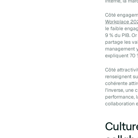
interne, la ma
Côté engagemen
Workplace 20
le faible enga
9 % du PIB. Or
partage les va
management y j
expliquent 70 
Côté attractivi
renseignent sur
cohérente attir
l'inverse, une 
performance, la
collaboration 
Cultur