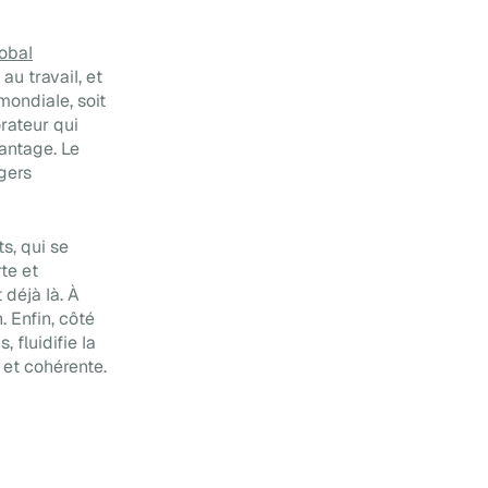
lobal
u travail, et
mondiale, soit
rateur qui
antage. Le
gers
s, qui se
te et
 déjà là. À
. Enfin, côté
 fluidifie la
 et cohérente.