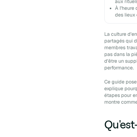
aux rituel
À l'heure 
des lieux 
La culture d'e
partagés qui d
membres travai
pas dans la piè
d'être un suppl
performance.
Ce guide pose 
explique pourq
étapes pour en 
montre comment
Qu'est-