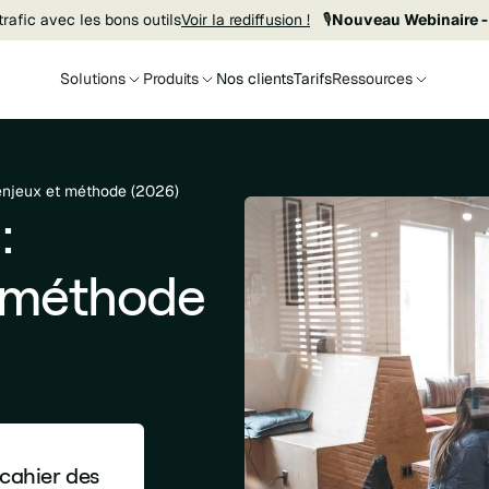
rafic avec les bons outils
Voir la rediffusion !
🎙️
Nouveau Webinaire -
Solutions
Produits
Nos clients
Tarifs
Ressources
n, enjeux et méthode (2026)
:
t méthode
 cahier des