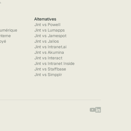
.
Alternatives
Jint vs Powell
umérique
Jint vs Lumapps
nterne
Jint vs Jamespot
oyé
Jint vs Jalios
Jint vs Intranet.ai
Jint vs Akumina
Jint vs Interact
Jint vs Intranet Inside
Jint vs Staffbase
Jint vs Simpplr