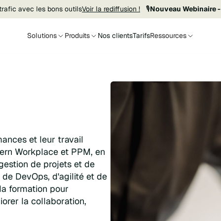
rafic avec les bons outils
Voir la rediffusion !
🎙️
Nouveau Webinaire -
Solutions
Produits
Nos clients
Tarifs
Ressources
ances et leur travail
odern Workplace et PPM, en
gestion de projets et de
e de DevOps, d'agilité et de
la formation pour
orer la collaboration,