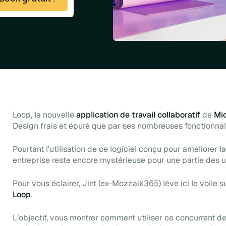
Loop, la nouvelle
application de travail collaboratif
de
Mic
Design
frais et épuré que par ses nombreuses fonctionnal
Pourtant l’utilisation de ce logiciel conçu pour améliorer l
entreprise reste encore mystérieuse pour une partie des
Pour vous éclairer, Jint (ex-Mozzaik365) lève ici le voile s
Loop
.
L’objectif, vous montrer comment utiliser ce concurrent de N