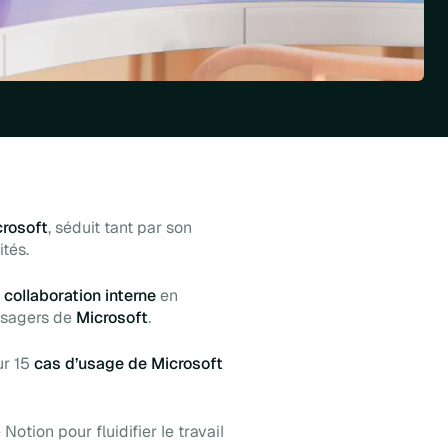
rosoft
, séduit tant par son
ités.
a
collaboration interne
en
 usagers de
Microsoft
.
ur 15
cas d’usage de Microsoft
otion pour fluidifier le travail