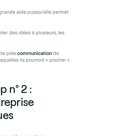
grande aide puisqu’elle permet
ter des idées à plusieurs, les
tre pôle
communication
de
quelles ils pourront « piocher »
 n° 2 :
treprise
ues