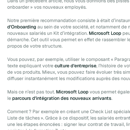
Dans un précédent article, nous vous donnions des pistes
onboarder » vos nouveaux employés.
Notre première recommandation consiste à était d’instaure
d’Onboarding
au sein de votre société, et notamment de m
nouveaux salariés un
Kit
d’intégration
.
Microsoft Loop
peu
démarche. Cet outil vous permet en effet de rassembler le
propos de votre structure.
Vous pouvez, par exemple, utiliser le composant « Paragra
texte expliquant votre
culture d’entreprise
, l’histoire de 
de vos produits. Mieux, vous pouvez faire évoluer très si
diffuser instantanément les modifications auprès des no
Mais ce n’est pas tout.
Microsoft Loop
vous permet égalem
le
parcours d’intégration des nouveaux arrivants
.
Comment ? Par exemple en créant une
Check List
spécia
Liste de tâches ». Grâce à ce dispositif, les salariés entran
une les étapes énoncées : signer leur contrat de travail, li