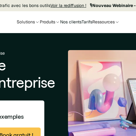
rafic avec les bons outils
Voir la rediffusion !
🎙️
Nouveau Webinaire -
Solutions
Produits
Nos clients
Tarifs
Ressources
ise
e
ntreprise
 exemples
ook gratuit !