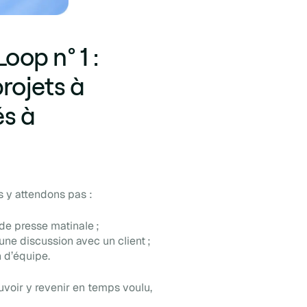
oop n° 1 :
projets à
és à
s y attendons pas :
 de presse matinale ;
une discussion avec un client ;
n d’équipe.
uvoir y revenir en temps voulu,