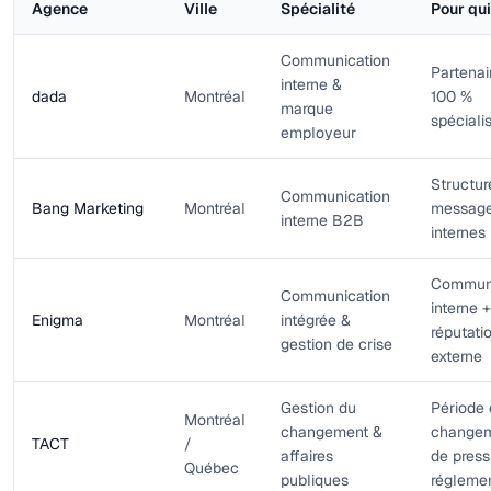
Agence
Ville
Spécialité
Pour qui
Communication
Partenai
interne &
dada
Montréal
100 %
marque
spéciali
employeur
Structur
Communication
Bang Marketing
Montréal
messag
interne B2B
internes
Communi
Communication
interne +
Enigma
Montréal
intégrée &
réputati
gestion de crise
externe
Gestion du
Période
Montréal
changement &
changem
TACT
/
affaires
de press
Québec
publiques
réglemen