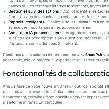
Agents
SharePoint, les employés obtiennent rapidement 
basées sur les contenus internes (documents, pages intra
Gestion et suivi des actions
: Copilot identifie les tâch
étapes issues des réunions ou échanges, et facilite leur s
Rappels intelligents
: Copilot aide les utilisateurs à ne ri
échéances importantes et les actions à mener.
Assistants IA personnalisés
: des agents de connaissan
sur l’intranet pour répondre aux questions métiers (RH, I
s’appuyant sur les données SharePoint.
Combinée à une solution intranet comme
Jint SharePoint
, 
accessible, mieux intégrée à l’expérience utilisateur et réel
Fonctionnalités de collaborati
Afin de faire de votre nouvel intranet un outil collaboratif effi
plusieurs et la transmission d’informations entre membres d
département, certaines fonctionnalités doivent impérativem
plateforme intranet. En particulier :