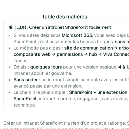
Table des matières
Example H2
🧠 TL;DR : Créer un intranet SharePoint facilement
Si vous êtes déjà sous
Microsoft 365
, vous avez déjà l
SharePoint, c'est assembler les bonnes briques,
sans r
La méthode pas à pas :
site de communication → arb
composants web → permissions → hub → Viva Connec
lancer.
Délais :
quelques jours
pour une version basique,
4 à 
intranet abouti et gouverné.
Sans coder
: un intranet simple se monte avec les outil
avancé passe par une extension.
Le chemin le plus simple :
SharePoint + une extension
SharePoint
, intranet moderne, engageant, sans dévelo
technique.
Créer un intranet SharePoint n'a rien d'un projet à rallonge. 