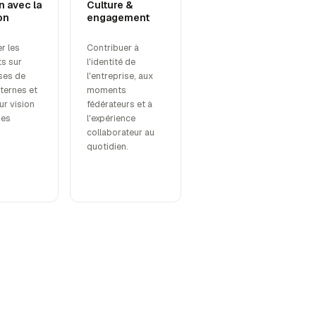
n avec la
Culture &
on
engagement
r les
Contribuer à
ts sur
l'identité de
ises de
l'entreprise, aux
nternes et
moments
ur vision
fédérateurs et à
des
l'expérience
collaborateur au
quotidien.