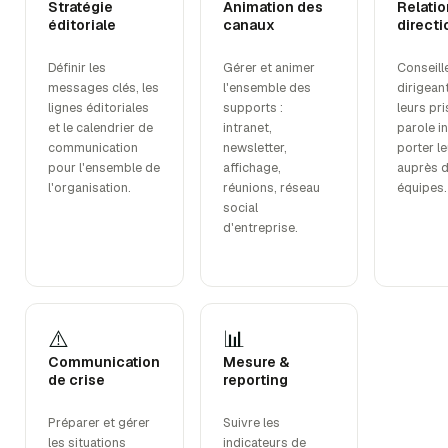
Stratégie
Animation des
Relatio
éditoriale
canaux
directi
Définir les
Gérer et animer
Conseille
messages clés, les
l'ensemble des
dirigean
lignes éditoriales
supports :
leurs pr
et le calendrier de
intranet,
parole i
communication
newsletter,
porter le
pour l'ensemble de
affichage,
auprès 
l'organisation.
réunions, réseau
équipes.
social
d'entreprise.
⚠️
📊
Communication
Mesure &
de crise
reporting
Préparer et gérer
Suivre les
les situations
indicateurs de