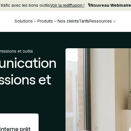
trafic avec les bons outils
Voir la rediffusion !
🎙️
Nouveau Webinaire
Solutions
Produits
Nos clients
Tarifs
Ressources
issions et outils
nication
ssions et
nterne prêt