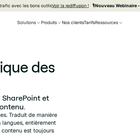
rafic avec les bons outils
Voir la rediffusion !
🎙️
Nouveau Webinaire -
Solutions
Produits
Nos clients
Tarifs
Ressources
ique des
 SharePoint et
contenu.
es. Traduit de manière
s langues, entièrement
e contenu est toujours