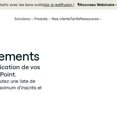
rafic avec les bons outils
Voir la rediffusion !
🎙️
Nouveau Webinaire -
Solutions
Produits
Nos clients
Tarifs
Ressources
nements
ication de vos
Point.
outez une liste de
ximum d’inscrits et