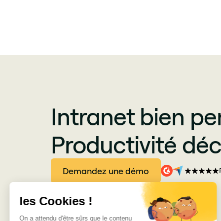
Intranet bien pe
Productivité déc
Demandez une démo
Produits
Entreprise
Jint SharePoint
À propos
Jint Teams et Web
Carrières