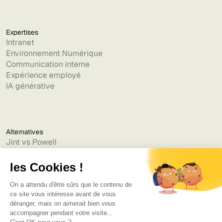
Expertises
Intranet
Environnement Numérique
Communication interne
Expérience employé
IA générative
Alternatives
Jint vs Powell
Jint vs Lumapps
Jint vs Jamespot
Jint vs Jalios
Jint vs Intranet.ai
Jint vs Akumina
Jint vs Interact
Jint vs Intranet Inside