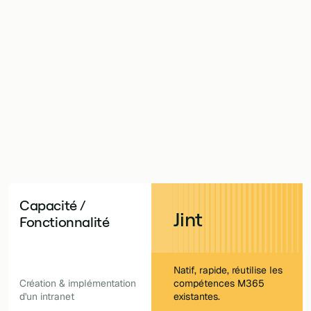
well s'appuient tous deux sur Microsoft 365. Mais ils s
es fondamentalement différentes. Cherchez-vous une s
re investissement Microsoft existant, ou une qui ajout
r-dessus ? Jint est conçu pour donner à votre équipe
et une autonomie complets dès le premier jour.
Capacité /
Jint
Fonctionnalité
Natif, rapide, réutilise les
Création & implémentation
compétences M365
d'un intranet
existantes.