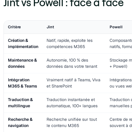
Jint vs Powell : face à face
Critère
Jint
Powell
Création &
Natif, rapide, exploite les
Composants
implémentation
compétences M365
natifs, form
Maintenance &
Autonomie, 100 % des
Stockage m
données
données dans votre tenant
+ Powell)
Intégration
Vraiment natif à Teams, Viva
Intégration
M365 & Teams
et SharePoint
ou vues we
Traduction &
Traduction instantanée et
Traduction 
multilingue
automatique, 100+ langues
manuelles p
Recherche &
Recherche unifiée sur tout
Centre de r
navigation
le contenu M365
souvent à 