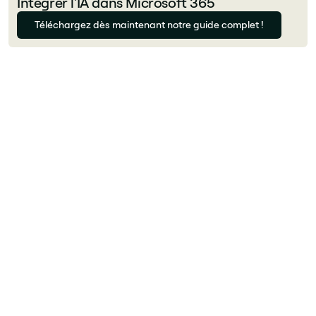
Intégrer l'IA dans Microsoft 365
Téléchargez dès maintenant notre guide complet !
Auteur
Florian Bouron
Qu'est-ce que Powell (Powell Software) ?
Powell est une plateforme d'intranet et de
digital workplace basée sur Microsoft 365.
Comme Jint, elle s'appuie sur M365, mais elle