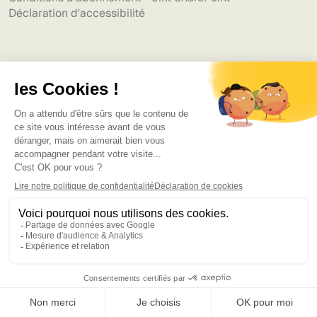
Déclaration d'accessibilité
Ressources
Blog
Modèles et guides
Webinaires
Calculateur ROI - Environnement Numérique
Cas d'utilisation
Partenaires
Témoignages clients
Centre d'aide
Expertises
Intranet
Environnement Numérique
Communication interne